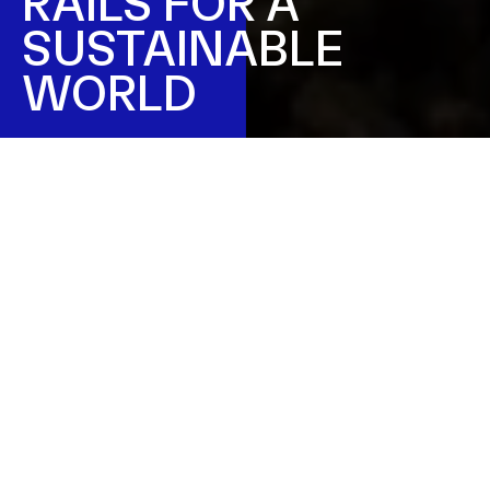
RAILS FOR A
SUSTAINABLE
WORLD
PROACTIVE PIONEERS
M2 RAILGROUP
Siamo sviluppatori. Siamo esperti. Siamo gli
specialisti delle infrastrutture ferroviarie. Un
know-how specializzato e un’innovazione
tecnologica che mettiamo al tuo servizio con
soluzioni per la sicurezza dei cantieri ferroviari,
manutenzione delle linee e revisione completa delle
macchine operatrici. Con i nostri sistemi automatici
di annuncio treni e i nostri servizi di diagnostica
eleviamo gli standard di sicurezza ed efficienza dei